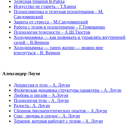
Телесная терапия В.Райха
Искусство не стареть – Т.Ханна
Психосоматика и телесная психотерапия – М.
Сандомирский
Защита от стресса – М.Сандомирский
Работа с телом в психотерапии – Г.Тимошенко
Психология телесности – А.Ш.Тхостов
Холодинамика — как развивать и управлять внутренней
силой – В.Вернон
Холодинамика — танец жизни — можно мне
втиснуться – В. Вернон
Александер Лоуэн
Депрессия и тело – А. Лоуэн
Физическая динамика структуры характера – А. Лоуэн
Любовь и оргазм – А.Лоуэн
Психология тела – А. Лоуэн
Радость– А. Лоуэн
Сборник биоэнергетических опытов – А.Лоуэн
Секс, людовь и сердце – А. Лоуэн
Терапия, которая работает с телом – А. Лоуэн