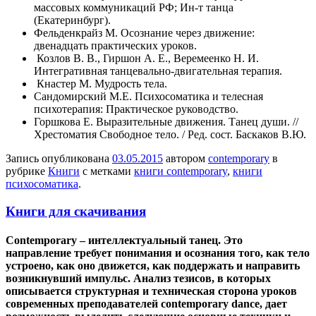
массовых коммуникаций РФ; Ин-т танца
(Екатеринбург).
Фельденкрайз М. Осознание через движение:
двенадцать практических уроков.
Козлов В. В., Гиршон А. Е., Веремеенко Н. И.
Интегративная танцевально-двигательная терапия.
Кнастер М. Мудрость тела.
Сандомирский М.Е. Психосоматика и телесная
психотерапия: Практическое руководство.
Горшкова Е. Выразительные движения. Танец души. //
Хрестоматия Свободное тело. / Ред. сост. Баскаков В.Ю.
Запись опубликована
03.05.2015
автором
contemporary
в
рубрике
Книги
с метками
книги contemporary
,
книги
психосоматика
.
Книги для скачивания
Сontemporary – интеллектуальный танец. Это
направление требует понимания и осознания того, как тело
устроено, как оно движется, как поддержать и направить
возникнувший импульс. Анализ тезисов, в которых
описывается структурная и техническая сторона уроков
современных преподавателей сontemporary dance, дает