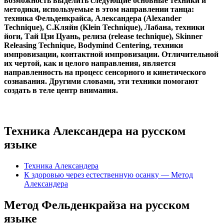
возможность выделить следующие основные техники и
методики, используемые в этом направлении танца:
техника Фельденкрайса, Александера (Alexander
Technique), С.Кляйн (Klein Technique), Лабана, техники
йоги, Тай Цзи Цуань, релиза (release technique), Skinner
Releasing Technique, Bodymind Centering, техники
импровизации, контактной импровизации. Отличительной
их чертой, как и целого направления, является
направленность на процесс сенсорного и кинетического
сознавания. Другими словами, эти техники помогают
создать в теле центр внимания.
Техника Александера на русском
языке
Техника Александера
К здоровью через естественную осанку — Метод
Александера
Метод Фельденкрайза на русском
языке