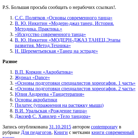
P.S. Большая просьба сообщать о нерабочих ссылках!.
С.С. Полятков «Основы современного танца»
В. Ю. Никитин «Модерн-джаз танец. История.
Методика. Практика.»
«Искусство современного танца»
В. Ю. Никитин «МОДЕРН-ДЖАЗ ТАНЕЦ.Этапы
развития. Метод.Техника»
Н. Шереметьевская «Танец на эстраде»
Разное
В.П. Коркин «Акробатика»
Журнал «Dance»
«Основы подготовки специалистов хореогафов. 1 часть»
«Основы подготовки специалистов хореогафов. 2 часть»
Юлия Андреева «Танцетерапия»
Основы акробатики
Пилатес (упражнения на растяжку мышц)
В.И. Уральская «Рождение танца»
Джозеф С. Хавилер «Тело танцора»
Запись опубликована
31.10.2015
автором
contemporary
в
рубрике
Для педагогов
,
Книги
с метками
книги современный
танец
.