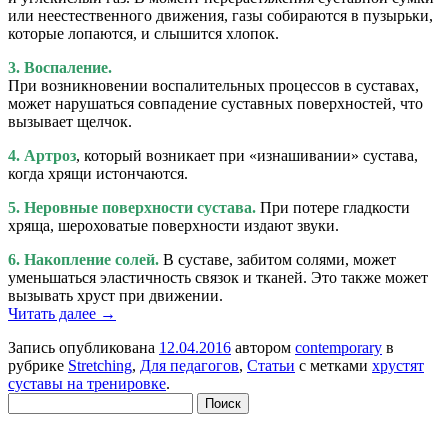
или неестественного движения, газы собираются в пузырьки,
которые лопаются, и слышится хлопок.
3. Воспаление.
При возникновении воспалительных процессов в суставах,
может нарушаться совпадение суставных поверхностей, что
вызывает щелчок.
4. Артроз
, который возникает при «изнашивании» сустава,
когда хрящи истончаются.
5. Неровные поверхности сустава.
При потере гладкости
хряща, шероховатые поверхности издают звуки.
6. Накопление солей.
В суставе, забитом солями, может
уменьшаться эластичность связок и тканей. Это также может
вызывать хруст при движении.
Читать далее
→
Запись опубликована
12.04.2016
автором
contemporary
в
рубрике
Stretching
,
Для педагогов
,
Статьи
с метками
хрустят
суставы на тренировке
.
Найти: