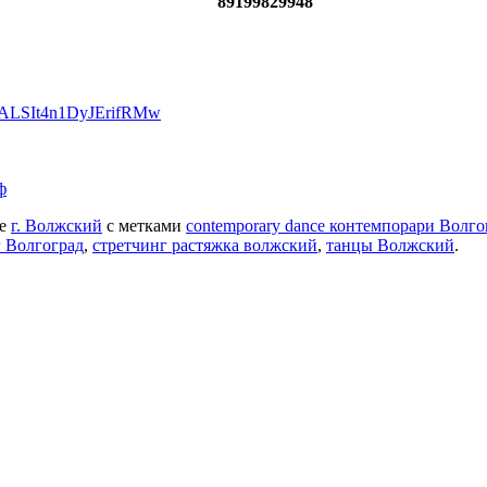
89199829948
x0ALSIt4n1DyJErifRMw
ф
ке
г. Волжский
с метками
contemporary dance контемпорари Волго
г Волгоград
,
стретчинг растяжка волжский
,
танцы Волжский
.