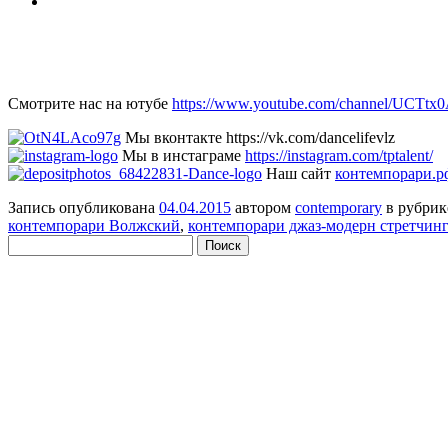
Смотрите нас на ютубе
https://www.youtube.com/channel/UCTt
Мы вконтакте https://vk.com/dancelifevlz
Мы в инстаграме
https://instagram.com/tptalent/
Наш сайт
контемпорари.р
Запись опубликована
04.04.2015
автором
contemporary
в рубри
контемпорари Волжский
,
контемпорари джаз-модерн стретчин
Найти: