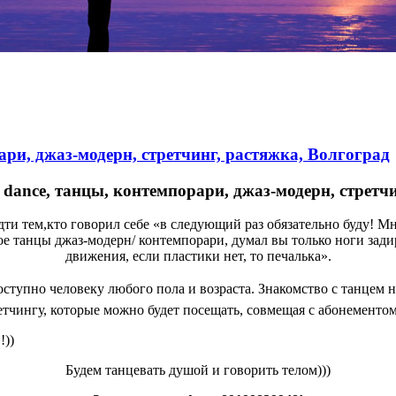
ари, джаз-модерн, стретчинг, растяжка, Волгоград
dance, танцы, контемпорари, джаз-модерн, стретч
ти тем,кто говорил себе «в следующий раз обязательно буду! Мн
ое танцы джаз-модерн/ контемпорари, думал вы только ноги зади
движения, если пластики нет, то печалька».
ступно человеку любого пола и возраста. Знакомство с танцем 
третчингу, которые можно будет посещать, совмещая с абонементо
!))
Будем танцевать душой и говорить телом)))