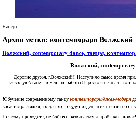
Наверх
Архив метки:
контемпорари Волжский
Волжский, contemporary dance, танцы, контемпор
Волжский, contemporary 
Дорогие друзья, г.Волжский!! Наступило самое время прид
курсовую/станет поменьше работы! Просто я не знал что так
❗Обучение современному танцу
контемпорари/джаз-модерн
до
касается растяжки, то для этого будут отдельные занятия по с
Поэтому приходите, не бойтесь развиваться и пробывать новое!