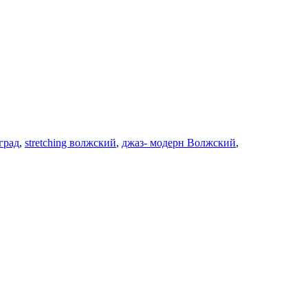
град
,
stretching волжский
,
джаз- модерн Волжский
,