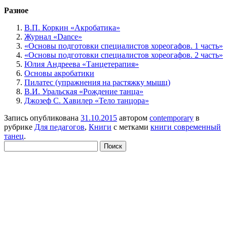
Разное
В.П. Коркин «Акробатика»
Журнал «Dance»
«Основы подготовки специалистов хореогафов. 1 часть»
«Основы подготовки специалистов хореогафов. 2 часть»
Юлия Андреева «Танцетерапия»
Основы акробатики
Пилатес (упражнения на растяжку мышц)
В.И. Уральская «Рождение танца»
Джозеф С. Хавилер «Тело танцора»
Запись опубликована
31.10.2015
автором
contemporary
в
рубрике
Для педагогов
,
Книги
с метками
книги современный
танец
.
Найти: