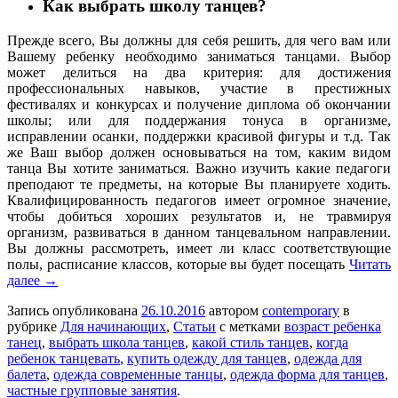
Как выбрать школу танцев?
Прежде всего, Вы должны для себя решить, для чего вам или
Вашему ребенку необходимо заниматься танцами. Выбор
может делиться на два критерия: для достижения
профессиональных навыков, участие в престижных
фестивалях и конкурсах и получение диплома об окончании
школы; или для поддержания тонуса в организме,
исправлении осанки, поддержки красивой фигуры и т.д. Так
же Ваш выбор должен основываться на том, каким видом
танца Вы хотите заниматься. Важно изучить какие педагоги
преподают те предметы, на которые Вы планируете ходить.
Квалифицированность педагогов имеет огромное значение,
чтобы добиться хороших результатов и, не травмируя
организм, развиваться в данном танцевальном направлении.
Вы должны рассмотреть, имеет ли класс соответствующие
полы, расписание классов, которые вы будет посещать
Читать
далее
→
Запись опубликована
26.10.2016
автором
contemporary
в
рубрике
Для начинающих
,
Статьи
с метками
возраст ребенка
танец
,
выбрать школа танцев
,
какой стиль танцев
,
когда
ребенок танцевать
,
купить одежду для танцев
,
одежда для
балета
,
одежда современные танцы
,
одежда форма для танцев
,
частные групповые занятия
.