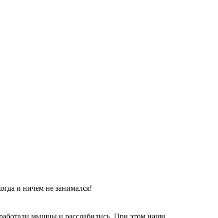
огда и ничем не занимался!
оработали мышцы и расслабились. При этом наши