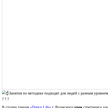
Занятия по методике подходят для людей с разным уровнем 
? ? ?
В студии танцев
«Dance Life»
г. Волжского
урок
стретчинга дл