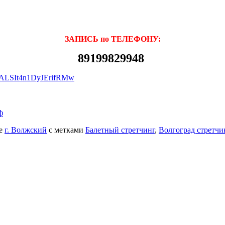
ЗАПИСЬ по ТЕЛЕФОНУ:
89199829948
x0ALSIt4n1DyJErifRMw
ф
ке
г. Волжский
с метками
Балетный стретчинг
,
Волгоград стретчи