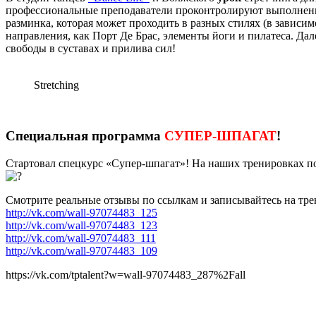
профессиональные преподаватели проконтролируют выполнение
разминка, которая может проходить в разных стилях (в зависи
направления, как Порт Де Брас, элементы йоги и пилатеса. Д
свободы в суставах и прилива сил!
Stretching
Специальная программа
СУПЕР-ШПАГАТ
!
Стартовал спецкурс «Супер-шпагат»! На наших тренировках п
Смотрите реальные отзывы по ссылкам и записывайтесь на тре
http://vk.com/wall-97074483_125
http://vk.com/wall-97074483_123
http://vk.com/wall-97074483_111
http://vk.com/wall-97074483_109
https://vk.com/tptalent?w=wall-97074483_287%2Fall