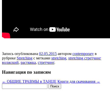
Запись опубликована
02.05.2015
автором
contemporary
в
рубрике
Stretching
с метками
stretching
,
stretching стретчинг
волжский
,
растяжка
,
стретчинг
.
Навигация по записям
←
ОБЩИЕ ТРАВМЫ в ТАНЦЕ
Книги для скачивания
→
Найти: