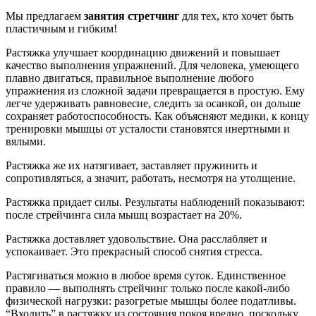
Мы предлагаем
занятия стретчинг
для тех, кто хочет быть
пластичным и гибким!
Растяжка улучшает координацию движений и повышает
качество выполнения упражнений. Для человека, умеющего
плавно двигаться, правильное выполнение любого
упражнения из сложной задачи превращается в простую. Ему
легче удерживать равновесие, следить за осанкой, он дольше
сохраняет работоспособность. Как объясняют медики, к концу
тренировки мышцы от усталости становятся инертными и
вялыми.
Растяжка же их натягивает, заставляет пружинить и
сопротивляться, а значит, работать, несмотря на утолщение.
Растяжка придает силы. Результаты наблюдений показывают:
после стрейчинга сила мышц возрастает на 20%.
Растяжка доставляет удовольствие. Она расслабляет и
успокаивает. Это прекрасный способ снятия стресса.
Растягиваться можно в любое время суток. Единственное
правило — выполнять стрейчинг только после какой-либо
физической нагрузки: разогретые мышцы более податливы.
“Входить” в растяжку из состояния покоя вредно, поскольку