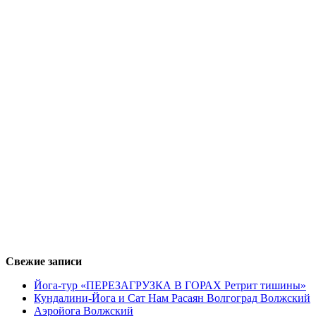
Свежие записи
Йога-тур «ПЕРЕЗАГРУЗКА В ГОРАХ Ретрит тишины»
Кундалини-Йога и Сат Нам Расаян Волгоград Волжский
Аэройога Волжский