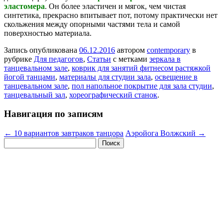
эластомера
. Он более эластичен и мягок, чем чистая
синтетика, прекрасно впитывает пот, потому практически нет
скольжения между опорными частями тела и самой
поверхностью материала.
Запись опубликована
06.12.2016
автором
contemporary
в
рубрике
Для педагогов
,
Статьи
с метками
зеркала в
танцевальном зале
,
коврик для занятий фитнесом растяжкой
йогой танцами
,
материалы для студии зала
,
освещение в
танцевальном зале
,
пол напольное покрытие для зала студии
,
танцевальный зал
,
хореографический станок
.
Навигация по записям
←
10 вариантов завтраков танцора
Аэройога Волжский
→
Найти: